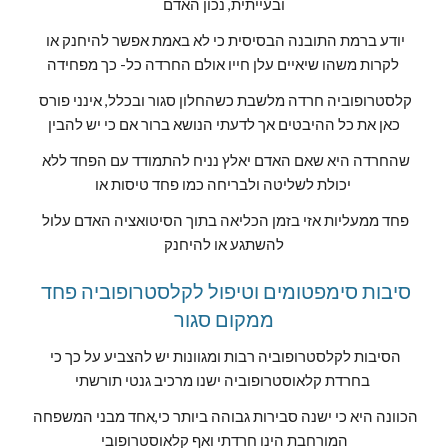
ובעייתית, נכון האדם
יודע ברמת התובנה הבסיסית כי לא באמת אפשר להיחנק או 
לקרות משהו שיאיים עלן חייו אולם החרדה כל- כך מפחידה 
קלסטרופוביה חרדה מלשבת כשהחלון סגור ובכלל, אינני פורס 
כאן את כל ההיבטים אך לדעתי הנושא ברור אם כי יש להבין
שהחרדה היא שאם האדם יאלץ נניח להתמודד עם הפחד ללא 
יכולת לשליטה ולבריחה כמו פחד טיסות או 
פחד ממעליות אזי בזמן הכליאה בתוך הסיטואציה האדם עלול 
להשתגע או להיחנק
סיבות סימפטומים וטיפול לקלסטרופוביה פחד 
ממקום סגור
הסיבות לקלסטרופוביה רבות ומגוונות יש להצביע על כך כי 
בחרדת קלאוסטרופוביה ישנו מרכיב גנטי תורשתי 
הכוונה היא כי ישנה סבירות גבוהה ביותר כי,אחד מבני המשפחה 
המורחבת הינו חרדתי ואף קלאוסטרופובי