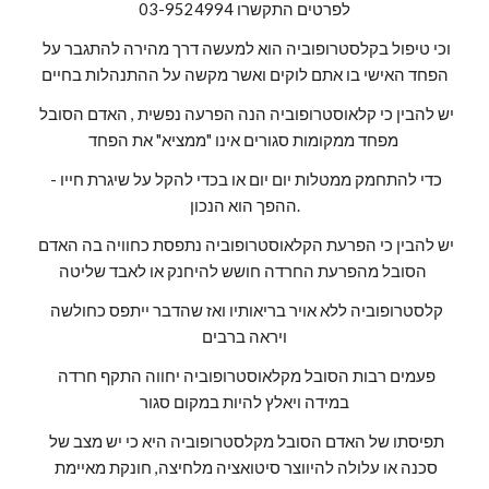
לפרטים התקשרו 03-9524994
וכי טיפול בקלסטרופוביה הוא למעשה דרך מהירה להתגבר על 
הפחד האישי בו אתם לוקים ואשר מקשה על ההתנהלות בחיים
יש להבין כי קלאוסטרופוביה הנה הפרעה נפשית , האדם הסובל 
מפחד ממקומות סגורים אינו "ממציא" את הפחד 
כדי להתחמק ממטלות יום יום או בכדי להקל על שיגרת חייו - 
ההפך הוא הנכון.
יש להבין כי הפרעת הקלאוסטרופוביה נתפסת כחוויה בה האדם 
הסובל מהפרעת החרדה חושש להיחנק או לאבד שליטה 
קלסטרופוביה ללא אויר בריאותיו ואז שהדבר ייתפס כחולשה 
ויראה ברבים
פעמים רבות הסובל מקלאוסטרופוביה יחווה התקף חרדה 
במידה ויאלץ להיות במקום סגור
תפיסתו של האדם הסובל מקלסטרופוביה היא כי יש מצב של 
סכנה או עלולה להיווצר סיטואציה מלחיצה, חונקת מאיימת 