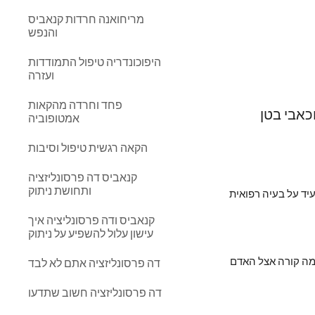
מריחואנה חרדות קנאביס
והנפש
היפוכונדריה טיפול התמודדות
ועזרה
פחד וחרדה מהקאות
וכאבי בטן
אמטופוביה
הקאה רגשית טיפול וסיבות
קנאביס דה פרסונליזציה
ותחושת ניתוק
המינוח נפש בריאה בגוף בריא מהווה מינוח משמעותי לקוראי דבריי אלו, פעמים רבות אנו נוטים לחוש כאבים גופניים ללא ממצא מוחשי המעיד על בעיה רפואית 
קנאביס ודה פרסונליציה איך
עישון עלול להשפיע על ניתוק
ישנו קשר מובהק וישיר בין לחץ ומתח נפשי לבין כאבי ראש, כאבי בטן, שרירים תפוסים בעיקר צוואר גב ושכמות. לא פעם יש לבדוק למעשה מה קורה אצל האדם 
דה פרסונליזציה אתם לא לבד
דה פרסונליזציה חשוב שתדעו