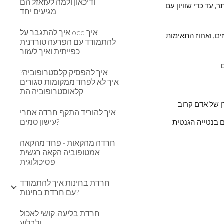
ודיכאון ולמה לעזאזל הם
ברוב הקבוצות האתניות, שכיחות הדיכאון גדולה כפליים בקרב נשים מאשר בקרב גברים. נראה שבקרב יהודים השכיחות בגברים גבוהה יותר, עד כדי שוויון עם 
מגיעים יחד
איך להתגבר על ocd איך
מחקרים מצביעים על שכיחות גבוהה יותר של דיכאון בקרב בני משפחה של חולי דיכאון. אחוז התאימות בקרב תאומים זהים הוא כ-50 אחוזים, ואחוז התאימות 
להתמודד עם הפרעה טורדנית
כפייתית ואיך לעזור
איך להפסיק קלסטרופוביה?
איך לא לפחד ממקומות סגורים
- קלאוסטרופוביה הת
ן של אדם קרוב
איך להוריד התקף חרדה אחרי
עישון סמים?
ם בנטייה הגנטית
חרדה מהקאות - פחד מהקאה
אמטופוביה הקאה רגשית
פסיכולוגית
חרדת בחינות איך להתמודד
עם חרדת בחינות?
חרדת בליעה, קושי לאכול
ולבלוע