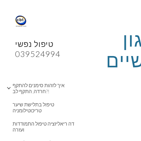
Sk
מתח נפשי והשלכות גופניות כגון 
טיפול נפשי
כאבי ראש, כאבי בטן ולחצים נפשיים 
039524994
איך לזהות סימנים להתקף
חרדה, התקף לב?!
טיפול בתלישת שיער
טריכוטילומניה
דה ריאליזציה טיפול התמודדות
ועזרה