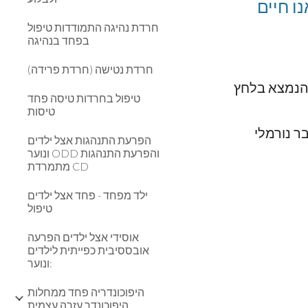
ו חיים
חרדת נהיגה התמודדות טיפול
בפחד בנהיגה
חרדת נטישה (חרדת פרידה)
תופעה זאת של כאבי בטן וצורך עז ללכת לנוחיות ולהתפנות הנם תופעות "נורמליות" המאפיינות אדם הנמצא בלחץ 
טיפול בחרדות טיסה פחד
טיסות
ר נורמלי
הפרעת התנהגות אצל ילדים
ונוער ODD והפרעת התנהגות
מתמרדת CD
ילד מפחד - פחד אצל ילדים
טיפול
אוסידי אצל ילדים הפרעה
אובססיבית כפייתית לילדים
ונוער:
היפוכונדריה פחד ממחלות
היפוכונדר עזרה עצמית