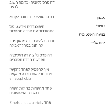
דה פרסונליזציה - כל מה חשוב
לדעת
דה פרסונליזציה - חובה לקרוא
גנון
וצוד
היפוכנדריה מידע טיפול
והתמודדות עם חרדה ממחלות
צנועה והאינטימית
חרדת בליעה חרדה ממזון פחד
תם אלייך
להיחנק במהלך אכילה
דה פרסונליציה דה ראליזציה
הפרעות חרדה הסברים
איך להפסיק לפחד להקיא?
פחד מהקאות חרדה מהקאה -
emetophobia
פחד מהקאות בחילות הקאה
רגשית - אמטופוביה
Emetophobia anxiety פחד