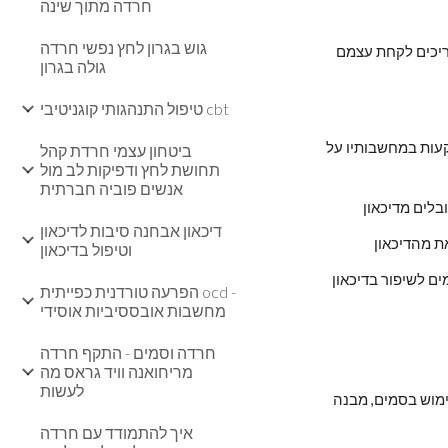
חרדה מתוך שינה
גוש בגרון לחץ נפשי חרדה
אינם מוכנים לקבל ניחומים מהזולת. כמו כן, מתוך אי הבנת מצוקת הסובלים מדיכאון עלול הצופה מהצד לחשוב כי הם "עצלנים" ופשוט "צריכים לקחת עצמם 
גולה בגרון
טיפול התנהגותי קוגניטיבי cbt
פעילות התנדבותית קהילתית - מעבר מהתמקדות בעצמי להתמקדות בסבלו של הזולת ובצורך להושיט לו עזרה, מוציא את האדם מההשתקעות במחשבותיו על 
ביטחון עצמי חרדת קהל
תחושת לחץ ודפיקות לב מול
אנשים פוביה חברתית
בלים מדיכאון
דיכאון אבחנה סיבות לדיכאון
את מהדיכאון
וטיפול בדיכאון
ים לשיפור בדיכאון
הפרעה טורדנית כפייתית ocd -
מחשבות אובססיביות אוסידי
חרדה וסמים - התקף חרדה
מריחואנה וויד גראס מה
לעשות
לדיכאון סיבות שונות, אשר אינן מובנות במלואן, ביניהן נטייה משפחתית תורשתית, משברים אישיים, גורמים חברתיים-כלכליים כגון עוני, שימוש בסמים, מבנה 
איך להתמודד עם חרדה