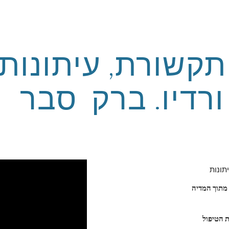
ip to main content
Skip to navigat
ורדיו. ברק  סבר
תונות
הפסיכותרפיסט ברק סבר במקבץ קטעי וידאו וראיונות מתוך המדיה 
לשם צפייה בראיונות בהן מפרט ברק סבר על שיטת הטיפול 