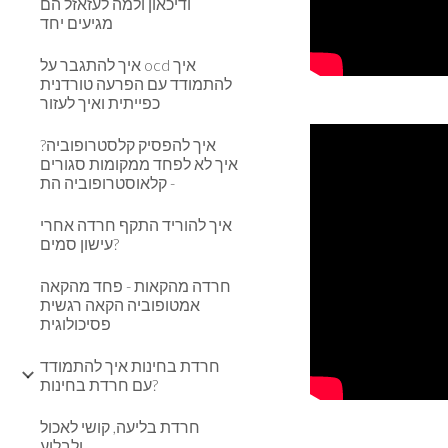
ודיכאון ולמה לעזאזל הם
מגיעים יחד
איך להתגבר על ocd איך
להתמודד עם הפרעה טורדנית
כפייתית ואיך לעזור
איך להפסיק קלסטרופוביה?
איך לא לפחד ממקומות סגורים
- קלאוסטרופוביה הת
איך להוריד התקף חרדה אחרי
עישון סמים?
חרדה מהקאות - פחד מהקאה
אמטופוביה הקאה רגשית
פסיכולוגית
חרדת בחינות איך להתמודד
עם חרדת בחינות?
חרדת בליעה, קושי לאכול
ולבלוע