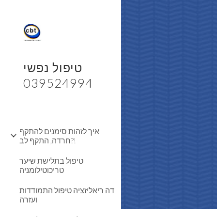
Sk
אובססיבית 
טיפול נפשי
039524994
איך לזהות סימנים להתקף
חרדה, התקף לב?!
טיפול בתלישת שיער
טריכוטילומניה
דה ריאליזציה טיפול התמודדות
ועזרה