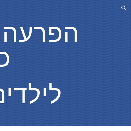
ion
כפייתית 
 ocd לילד