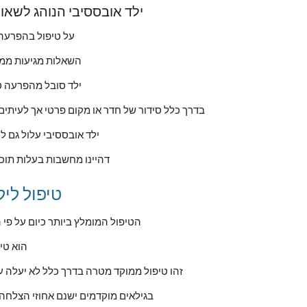
ילד אובססיבי הנוהג לשא
על טיפול בהפרעה 
השאלות מגיעות ממק
ילד סובל מהפרעה טו
בדרך כלל סידור של חדר או מקום פרטי אך לעיתי
ילד אובססיבי עלול גם 
דהיינו מחשבות בעלות תוכן
טיפול לי
הטיפול המומלץ ביותר כיום על פי הרפואה ועולם הפסיכולוגיה להפרעה אובססיבית וחרדות אצל ילדים 
הוא טיפ
ocd זהו טיפול ממוקד מטרה בדרך כלל לא יעל
בגילאים מוקדמים ישנם אחוזי הצלחה גבוהים לטיפול קוגניטיבי התנהגותי בהפרעה טורדנית כפייתית לילדים 