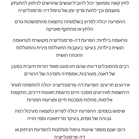
לחץ קשה וממושך יכול להוביל אנשים שרגישים לניתוק להתנתק 
מעצמם וכך לחוות פרקי זמן של טיפול דה-פרסונליזציה. 
ההפרעה יכולה לפרוץ בשלמותה כתוצאה מהתמשכות גורם 
הלחץ או מהתקף פאניקה
טראומה בילדות: הפרעת דה-פרסונליזציה מקושרת לטראומה 
רגשית בילדות, בעיקר בעקבות התעללות מינית והתעללות 
והזנחה רגשית
רבים מהסובלים דיווחו שהם חוו מעט מאוד הורות חיובית במובן 
של דאגה, מעורבות, אמפתיה ותמיכה של ההורים
אירועים חריגים: הפרעת דה-פרסונליזציה יכולה להתפתח לאחר 
היחשפות לאירועים מסכני חיים כדוגמת תאונות דרכים, התקפות 
אלימות, מחלות מסכנות חיים ופציעות חמורות
שימוש בסמים: ההפרעה יכולה לפרוץ כתוצאה מעיכול רמה 
גבוהה של סמים, בעיקר מריחואנה וסמי הזיה 
כיום ישנם מספר שיטות טיפול מומלצות להפרעת הניתוק או 
דה-פרסונליזציה