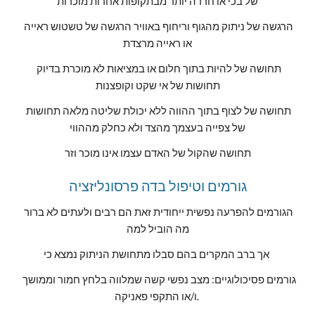
של בכי או חרדה יותר מבתקופות אחרות מוכרות
הרגשה של ניתוק מהגוף וריחוף באוויר הרגשה של טשטוש ראייה 
או ראייה מרצדת
תחושה של להיות בתוך חלום או במציאות לא מוכרת בדיוק 
תחושות של אי שקט וקופצנות
תחושה של לצוף בתוך ההווה ללא יכולת שליטה מלאה תחושות 
של צפייה בעצמך מהצד ולא כחלק מההווי
תחושה שהקול של האדם עצמו אינו מוכר וזר
גורמים וטיפול בדה פרסונליזציה
הגורמים להפרעה נפשית ייחודית זאת הם רבים ולעתים לא ברור 
מה הוביל למה
אך ברב המקרים בהם סבלו מתחושת הניתוק נמצא כי 
גורמים פסיכולוגיים: מצב נפשי קשה שמלווה בלחץ חמור וממושך 
ו/או התקפי פאניקה. 