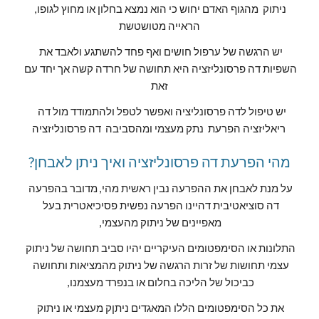
ניתוק  מהגוף האדם יחוש כי הוא נמצא בחלון או מחוץ לגופו, 
הראייה מטושטשת
יש הרגשה של ערפול חושים ואף פחד להשתגע ולאבד את 
השפיות דה פרסונליזציה היא תחושה של חרדה קשה אך יחד עם 
זאת
 יש טיפול לדה פרסונליציה ואפשר לטפל ולהתמודד מול 
דה 
 דה פרסונליזציה 
ריאליזציה הפרעת  נתק מעצמי ומהסביבה 
מהי הפרעת דה פרסונליזציה ואיך ניתן לאבחן?
על מנת לאבחן את ההפרעה נבין ראשית מהי, מדובר בהפרעה 
דה סוציאטיבית דהיינו הפרעה נפשית פסיכיאטרית בעל 
מאפיינים של ניתוק מהעצמי, 
התלונות או הסימפטומים העיקריים יהיו סביב תחושה של ניתוק 
עצמי תחושות של זרות הרגשה של ניתוק מהמציאות ותחושה 
כביכול של הליכה בחלום או בנפרד מעצמנו, 
את כל הסימפטומים הללו המאגדים ניתןק מעצמי או ניתוק 