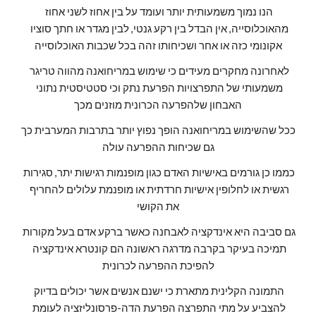
הנו נמוך משמעותית יותר ועומד על בין אחוז לשני אחוז 
מהאוכלוסייה, אין הבדל בין רקע גנטי, לבין מגדר או חתך סוציו 
אקונומי כזה או אחר ושכיחותו זהה בכל שכבות האוכלוסייה
לאחרונה מחקרים מעידים כי שימוש במריחואנה מהווה טריגר 
משמעותי של התפרצויות הפרעת נתק וכי סטטיסטית נתוני 
האבחון שלהפרעה הכרונית מוזנים מכך
ככל שהשימוש במריחואנה הופך נפוץ יותר בתרבות המערבית כך 
גם שכיחות ההפרעה עולה
כממו כן גורמים באישיות האדם כגון מופנמות רגישות יתר, סגירות 
רגשית או לחלופין אישיות חרדתית או מופנמת עלולים להחריף 
את הקושי
גם סביבה היא אינדקציה לאבחנה כאשר ברקע אדם בעל מקורות 
תמיכה בעיקר בקרבה מדרגה ראשונה הם קונטרא אינדקציה 
להפיכת ההפרעה לכרונית
התמונה הקלינית מתארת כי ישנם אנשים אשר יכולים בדיוק 
להצביע על מתי התפרצה הפרעת הדה-פרסונליזציה לעומת 