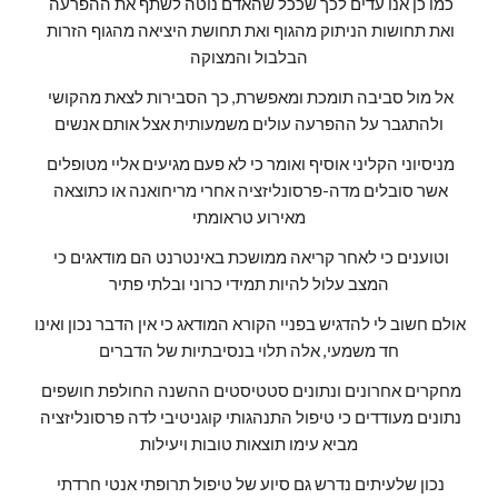
כמו כן אנו עדים לכך שככל שהאדם נוטה לשתף את ההפרעה 
ואת תחושות הניתוק מהגוף ואת תחושת היציאה מהגוף הזרות 
הבלבול והמצוקה
אל מול סביבה תומכת ומאפשרת, כך הסבירות לצאת מהקושי 
ולהתגבר על ההפרעה עולים משמעותית אצל אותם אנשים
מניסיוני הקליני אוסיף ואומר כי לא פעם מגיעים אליי מטופלים 
אשר סובלים מדה-פרסונליזציה אחרי מריחואנה או כתוצאה 
מאירוע טראומתי
וטוענים כי לאחר קריאה ממושכת באינטרנט הם מודאגים כי 
המצב עלול להיות תמידי כרוני ובלתי פתיר
אולם חשוב לי להדגיש בפניי הקורא המודאג כי אין הדבר נכון ואינו 
חד משמעי, אלה תלוי בנסיבתיות של הדברים
מחקרים אחרונים ונתונים סטטיסטים ההשנה החולפת חושפים 
נתונים מעודדים כי טיפול התנהגותי קוגניטיבי לדה פרסונליזציה 
מביא עימו תוצאות טובות ויעילות
נכון שלעיתים נדרש גם סיוע של טיפול תרופתי אנטי חרדתי 