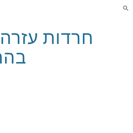
ion
בהת