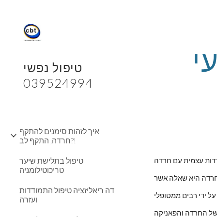
Sk
חרדות עזרה עצמית טיפול טבעי 
טיפול נפשי
039524994
איך לזהות סימנים להתקף
חרדה, התקף לב?!
טיפול בתלישת שיער
דדות עצמית עם חרדה
טריכוטילומניה
דה ריאליזציה טיפול התמודדות
ועזרה