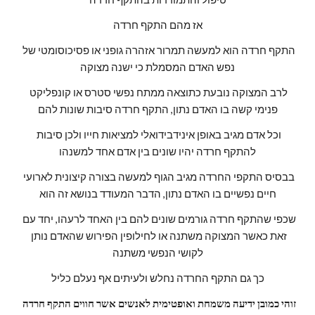
אז מהם התקף חרדה
התקף חרדה הוא למעשה תמרור אזהרה גופני או פסיכוסומטי של 
נפש האדם המסמלת כי ישנה מצוקה
לרב המצוקה נובעת כתוצאה ממתח נפשי סטרס או קונפליקט 
פנימי קשה בו האדם נתון, התקף חרדה סיבות שונות להם
וכל אדם מגיב באופן אינידבידואלי למציאות חייו ולכן סיבות 
להתקף חרדה יהיו שונים בין אדם אחד למשנהו
בבסיס התקפי החרדה מגיב הגוף למעשה בצורה קיצונית לארועי 
חיים נפשיים בו האדם נתון, הדבר המעודד בנושא זה הוא
שכפי שהתקף חרדה גורמים שונים להם בין האחד לרעהו, יחד עם 
זאת כאשר המצוקה משתנה או לחילופין הפירוש שהאדם נותן 
לקושי הנפשי משתנה
כך גם התקף החרדה נחלש ולעיתים אף נעלם כליל
זוהי כמובן ידיעה משמחת ואופטימית לאנשים אשר חווים התקף חרדה 