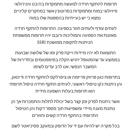
תרופות להתקף חרדה למעשה מתמקדות בהיבט והנירולוגי 
פיזיולוגי במוח ומתמקדות בסרוטונין אשר במחקרים קליניים 
נמצא כי יש בעייתיות בהספגות שלו במוח
לעתים עודף ולעתים חוזר בספיגה. התרופות להתקף חרדה 
מאזנות את הספיגה והמוליכות ורובם יהיו תרופות ממשפחת 
SSRI הניתנות לתקופה ממושכת
התוצאות לא יהיו מיידות וייקח פרק זמו של שלושה שבועות 
בממוצע עד שהמטופל ירגיש הקלה בסימפטומים ובתדירות של 
המשבר הנפשי, אנו לרב עדים לשימו
בתרופות כגון פרוזק פריזמה או ציפרלקס להתקף חרדה ודיכאון, 
והן ניתנות כקו טיפולי ראשוני, לעיתים התקף חרדה טיפול תרופתי 
הוא תרופות בעלות השפעה מידית
אשר ניתנות לפרק זמן קצר בשל יכולת לתלות והתמכרות אך הן 
נותנות מענה מיידי ומשפיעות תוך מספר דקות והן הטיפול 
התרופתי בהתקף חרדה קשים וחוזרים
בכל מקרה יש להיות עם יד על הדופק ובמעקב פסיכיאטר לשם 