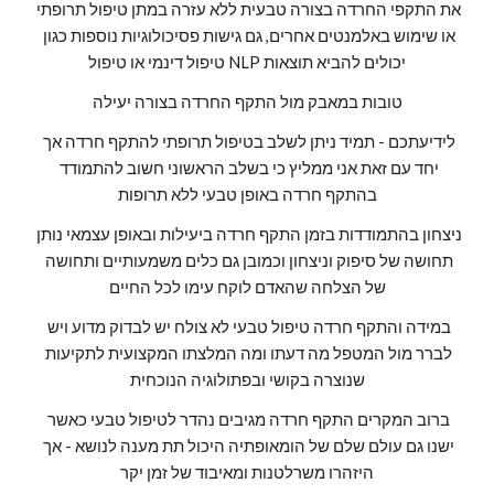
את התקפי החרדה בצורה טבעית ללא עזרה במתן טיפול תרופתי 
או שימוש באלמנטים אחרים, גם גישות פסיכולוגיות נוספות כגון 
טיפול דינמי או טיפול NLP יכולים להביא תוצאות
טובות במאבק מול התקף החרדה בצורה יעילה
לידיעתכם - תמיד ניתן לשלב בטיפול תרופתי להתקף חרדה אך 
יחד עם זאת אני ממליץ כי בשלב הראשוני חשוב להתמודד 
בהתקף חרדה באופן טבעי ללא תרופות
ניצחון בהתמודדות בזמן התקף חרדה ביעילות ובאופן עצמאי נותן 
תחושה של סיפוק וניצחון וכמובן גם כלים משמעותיים ותחושה 
של הצלחה שהאדם לוקח עימו לכל החיים
במידה והתקף חרדה טיפול טבעי לא צולח יש לבדוק מדוע ויש 
לברר מול המטפל מה דעתו ומה המלצתו המקצועית לתקיעות 
שנוצרה בקושי ובפתולוגיה הנוכחית
ברוב המקרים התקף חרדה מגיבים נהדר לטיפול טבעי כאשר 
ישנו גם עולם שלם של הומאופתיה היכול תת מענה לנושא - אך 
היזהרו משרלטנות ומאיבוד של זמן יקר