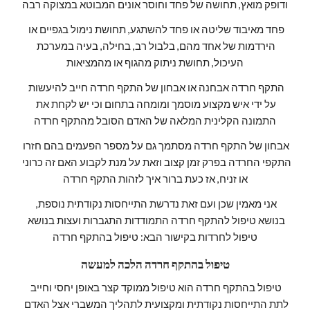
ודופק מואץ, תחושה של פחד וחוסר אונים המבוטא במצוקה רבה
פחד מאיבוד שליטה או פחד להשתגע, תחושת נימול בגפיים או 
הירדמות של אחד מהם, בלבול רב, בחילה, בעיה במערכת 
העיכול, תחושת ניתוק מהגוף או מהמציאות
התקף חרדה אבחנה או אבחון של התקף חרדה חייב להיעשות 
על ידי איש מקצוע מוסמך ומומחה בתחום וכי יש לקחת את 
התמונה הקלינית המלאה של האדם הסובל מהתקף חרדה
אבחון של התקף חרדה מסתמך גם על מספר הפעמים בהם חזרו 
התקפי החרדה בפרק זמן קצוב וזאת על מנת לקבוע האם זה כרוני 
או זניח, אז כעת ברור איך לזהות התקף חרדה
אני מאמין שכן ועם זאת נדרשת התייחסות נקודתית נוספת, 
בנושא טיפול להתקף חרדה התמודדות התגברות ועצות בנושא 
טיפול לחרדות בקישור הבא: טיפול בהתקף חרדה
טיפול בהתקף חרדה הלכה למעשה
טיפול בהתקף חרדה הוא טיפול ממוקד קצר באופן יחסי וחייב 
לתת התייחסות נקודתית ומקצועית לתהליך המשברי אצל האדם 