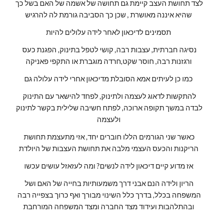
לצד תחושת העצב קיימת גם תחושה של אשמה של האם בשל כך 
שהיא איננה מאושרת , שכן כך הסביבה גורמת לה להרגיש
תסמינים לדיכאון לאחר לידה עלולים להיות
נסיגה חברתית, עצבות רבה, קושי לטפל בתינוק, הפגנת כעס 
ורגזנות רבה, חוסר שקט,חרדה מוגברת או התקפי פאניקה
כמו כן לעיתים אמא הסובלת מדיכאון אחרי לידה עלולה גם
להתקשות לדאוג לעצמה ולתינוק, לפחד להישאר עם התינוק 
לבדה במשך תקופה ארוכה, לפתח חשיבה שלילית בקשר לתינוק 
ולעצמה
כאשר שני הגורמים הללו חוברים יחד, אזי מתעצמת תחושת 
הריקנות והכעס העצמי מלבה את תחושת העצבות של היולדת
אז מדוע קיים דיכאון לידה לנשים? ומה לעזאזל עושים עכשו
הריון ולידה הנם אבני דרך משמעותיות בחייה של האם ושל 
המשפחה בכלל, בדרך כלל השינוי מבורך ואף כרוך בצפייה רבה 
ובהתלהבות ועידוד מצד החברה ומצד המשפחה המורחבת