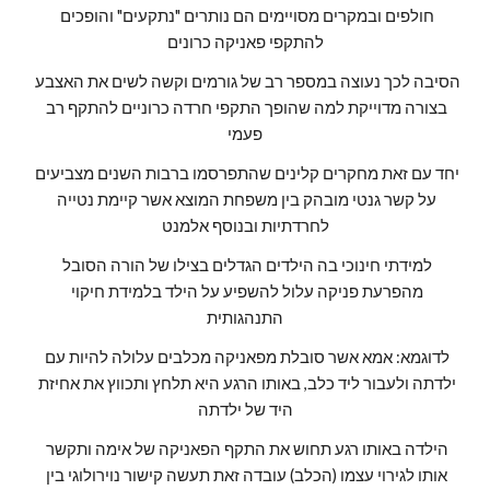
חולפים ובמקרים מסויימים הם נותרים "נתקעים" והופכים 
להתקפי פאניקה כרונים
הסיבה לכך נעוצה במספר רב של גורמים וקשה לשים את האצבע 
בצורה מדוייקת למה שהופך התקפי חרדה כרוניים להתקף רב 
פעמי
יחד עם זאת מחקרים קלינים שהתפרסמו ברבות השנים מצביעים 
על קשר גנטי מובהק בין משפחת המוצא אשר קיימת נטייה 
לחרדתיות ובנוסף אלמנט
למידתי חינוכי בה הילדים הגדלים בצילו של הורה הסובל 
מהפרעת פניקה עלול להשפיע על הילד בלמידת חיקוי 
התנהגותית
לדוגמא: אמא אשר סובלת מפאניקה מכלבים עלולה להיות עם 
ילדתה ולעבור ליד כלב, באותו הרגע היא תלחץ ותכווץ את אחיזת 
היד של ילדתה
הילדה באותו רגע תחוש את התקף הפאניקה של אימה ותקשר 
אותו לגירוי עצמו (הכלב) עובדה זאת תעשה קישור נוירולוגי בין 