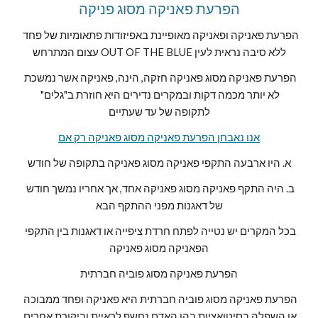
הפרעת פאניקה מסוג פניקה
הפרעת פאניקה ופאניקה מאופיינת באפיזודות פתאומיות של פחד 
עצום המתרחש OUT OF THE BLUE ללא סיבה נראית לעין
הפרעת פאניקה מסוג פאניקה חזקה, הינה, פאניקה אשר נמשכת 
לא יותר מכמה דקות ובמקרים נדירים היא חוזרת ב"גלים" 
לתקופה של עד שעתיים
אנו נאבחן הפרעת פאניקה מסוג פאניקה רק אם
א. היו ארבעה התקפי פאניקה מסוג פאניקה בתקופה של חודש
ב. היה התקף פאניקה מסוג פאניקה אחד, אך אחריו נמשך חודש 
של דאגנות מפני ההתקף הבא
בכל המקרים יש נטייה לפתח חרדת ציפייה או דאגנות בין התקפי 
הפאניקה מסוג פאניקה
הפרעת פאניקה מסוג פוביה חברתית
הפרעת פאניקה מסוג פוביה חברתית היא פאניקה ופחד ממבוכה 
או השפלה בסיטואציות בהן האדם נחשף לראיית וביקורת אחרים 