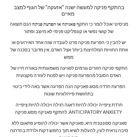
בהתקף פניקה למעשה ישנה "אזעקה" של הגוף למצב 
מאיים 
מניסיוני אוכל לומר כי התקף 
פאניקה או הפרעת פניקה
 הנם תוצאה 
של קושי נפשי או קונפליקט פנימי לא מיוצב ופתור
יש להבין כי הפרעת פניקה פרט לעובדה שזה אחד האירועים או 
אחת החוויות המלחיצות ביותר אצל האדם, אין מדובר בסכנה של 
ממש
התקפי פניקה חוזרים גורמים לפגיעה משמעותית באורח חייו של 
האדם הסובל מהפרעת פניקה ויש לפנות לעזרה מקצועית
הפרעת חרדה מסוג פאניקה הנה הפרעה אשר באה לידי ביטוי 
בתחושות פיזיולוגיות שונות
חרדת ציפייה יכולה להיות דאגה רגילה ויכולה להיות ציפייה 
להתקף פאניקה מסוג פניקה .ANTICIPATORY ANXIETY
פאניקה ספונטנית היא, פאניקה אשר יכולה להופיע פתאום ללא 
סיבה נראית לעין, להעלות לשיא תוך כחמש דקות ולרדת בהדרגה 